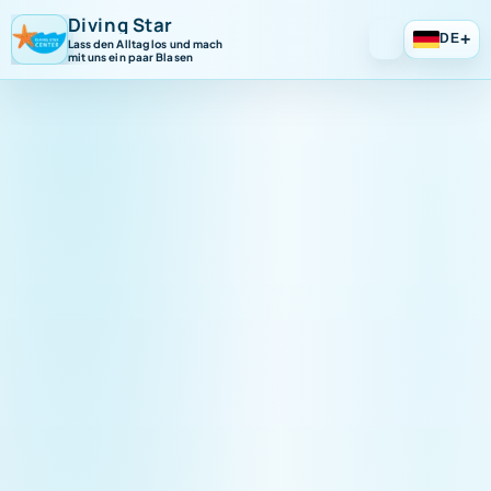
Diving Star
+
DE
Lass den Alltag los und mach
mit uns ein paar Blasen