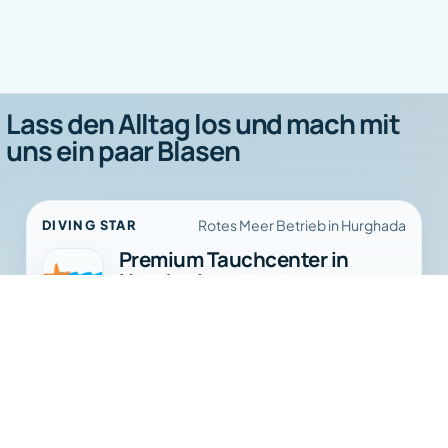
Lass den Alltag los und mach mit
uns ein paar Blasen
Rotes Meer Betrieb in Hurghada
DIVING STAR
Premium Tauchcenter in
Hurghada.
Diving Star
Diving Star organisiert Tagestauchen,
Bereit fürs Rote Meer?
Schnorchelausflüge, PADI Kurse und
Routenplanung mit dem Charakter einer
echten Tauchoperation.
Tagestauchen