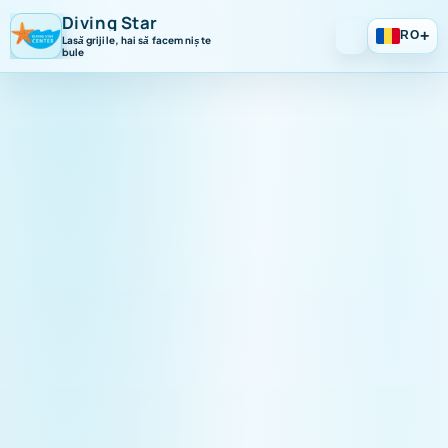
Diving Star
+
RO
Lasă grijile, hai să facem niște
bule