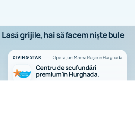
Lasă grijile, hai să facem niște bule
Operațiuni Marea Roșie în Hurghada
DIVING STAR
Centru de scufundări
premium în Hurghada.
Diving Star organizează scufundări
Diving Star
zilnice, excursii de snorkeling, cursuri
Gata pentru Marea Roșie?
PADI și planificarea traseelor cu spiritul
unei operațiuni marine adevărate.
Scufundări zilnice
Cursuri PADI