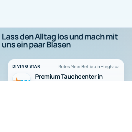
Lass den Alltag los und mach mit
uns ein paar Blasen
Rotes Meer Betrieb in Hurghada
DIVING STAR
Premium Tauchcenter in
Hurghada.
Diving Star
Diving Star organisiert Tagestauchen,
Bereit fürs Rote Meer?
Schnorchelausflüge, PADI Kurse und
Routenplanung mit dem Charakter einer
echten Tauchoperation.
Tagestauchen