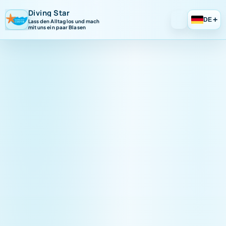
Diving Star
+
DE
Lass den Alltag los und mach
mit uns ein paar Blasen