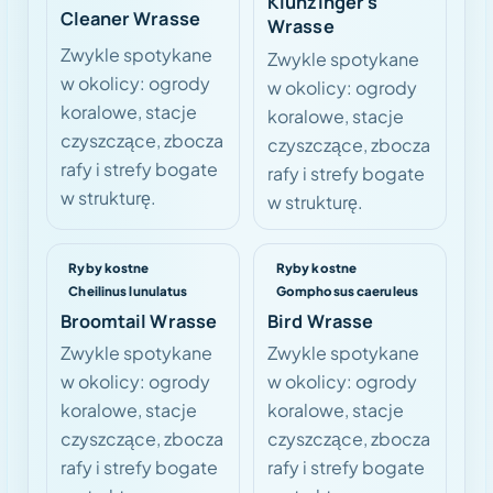
Klunzinger's
Cleaner Wrasse
Wrasse
Zwykle spotykane
Zwykle spotykane
w okolicy: ogrody
w okolicy: ogrody
koralowe, stacje
koralowe, stacje
czyszczące, zbocza
czyszczące, zbocza
rafy i strefy bogate
rafy i strefy bogate
w strukturę.
w strukturę.
Ryby kostne
Ryby kostne
Cheilinus lunulatus
Gomphosus caeruleus
Broomtail Wrasse
Bird Wrasse
Zwykle spotykane
Zwykle spotykane
w okolicy: ogrody
w okolicy: ogrody
koralowe, stacje
koralowe, stacje
czyszczące, zbocza
czyszczące, zbocza
rafy i strefy bogate
rafy i strefy bogate