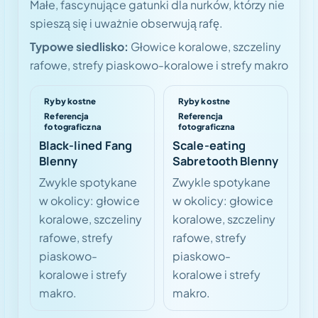
Małe, fascynujące gatunki dla nurków, którzy nie
spieszą się i uważnie obserwują rafę.
Typowe siedlisko:
Głowice koralowe, szczeliny
rafowe, strefy piaskowo-koralowe i strefy makro
Ryby kostne
Ryby kostne
Referencja
Referencja
fotograficzna
fotograficzna
Black-lined Fang
Scale-eating
Blenny
Sabretooth Blenny
Zwykle spotykane
Zwykle spotykane
w okolicy: głowice
w okolicy: głowice
koralowe, szczeliny
koralowe, szczeliny
rafowe, strefy
rafowe, strefy
piaskowo-
piaskowo-
koralowe i strefy
koralowe i strefy
makro.
makro.