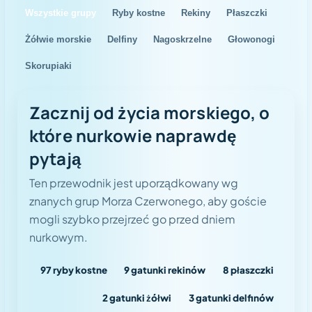
Wszystkie grupy
Ryby kostne
Rekiny
Płaszczki
Żółwie morskie
Delfiny
Nagoskrzelne
Głowonogi
Skorupiaki
Zacznij od życia morskiego, o
które nurkowie naprawdę
pytają
Tryb nurkowy
Ten przewodnik jest uporządkowany wg
znanych grup Morza Czerwonego, aby goście
mogli szybko przejrzeć go przed dniem
nurkowym.
97
ryby kostne
9
gatunki rekinów
8
płaszczki
2
gatunki żółwi
3
gatunki delfinów