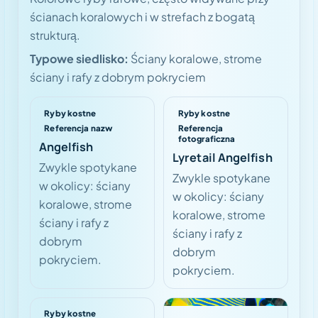
ścianach koralowych i w strefach z bogatą
strukturą.
Typowe siedlisko:
Ściany koralowe, strome
ściany i rafy z dobrym pokryciem
Ryby kostne
Ryby kostne
Referencja nazw
Referencja
fotograficzna
Angelfish
Lyretail Angelfish
Zwykle spotykane
Zwykle spotykane
w okolicy: ściany
w okolicy: ściany
koralowe, strome
koralowe, strome
ściany i rafy z
ściany i rafy z
dobrym
dobrym
pokryciem.
pokryciem.
Ryby kostne