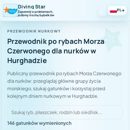
Diving Star
+
PL
Zapomnij o problemach,
zróbmy trochę bąbelków
PRZEWODNIK NURKOWY
Przewodnik po rybach Morza
Czerwonego dla nurków w
Hurghadzie
Publiczny przewodnik po rybach Morza Czerwonego
dla nurków: przeglądaj główne grupy życia
morskiego, szukaj gatunków i korzystaj przed
kolejnym dniem nurkowym w Hurghadzie.
146
gatunków wymienionych