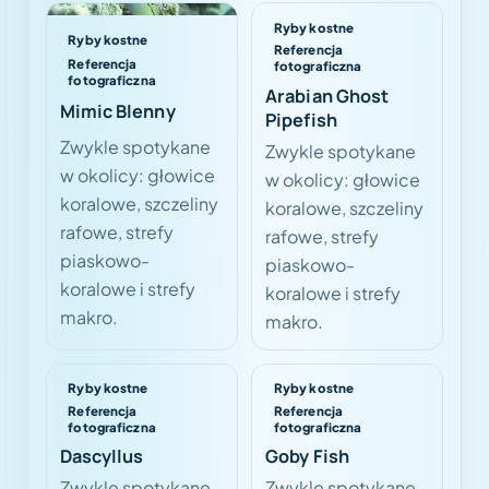
Ryby kostne
Ryby kostne
Referencja
Referencja
fotograficzna
fotograficzna
Arabian Ghost
Mimic Blenny
Pipefish
Zwykle spotykane
Zwykle spotykane
w okolicy: głowice
w okolicy: głowice
koralowe, szczeliny
koralowe, szczeliny
rafowe, strefy
rafowe, strefy
piaskowo-
piaskowo-
koralowe i strefy
koralowe i strefy
makro.
makro.
Ryby kostne
Ryby kostne
Referencja
Referencja
fotograficzna
fotograficzna
Dascyllus
Goby Fish
Zwykle spotykane
Zwykle spotykane