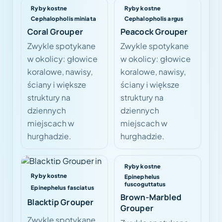
Ryby kostne
Ryby kostne
Cephalopholis miniata
Cephalopholis argus
Coral Grouper
Peacock Grouper
Zwykle spotykane
Zwykle spotykane
w okolicy: głowice
w okolicy: głowice
koralowe, nawisy,
koralowe, nawisy,
ściany i większe
ściany i większe
struktury na
struktury na
dziennych
dziennych
miejscach w
miejscach w
hurghadzie.
hurghadzie.
Ryby kostne
Ryby kostne
Epinephelus
fuscoguttatus
Epinephelus fasciatus
Brown-Marbled
Blacktip Grouper
Grouper
Zwykle spotykane