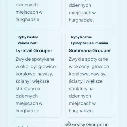
dziennych
dziennych
miejscach w
miejscach w
hurghadzie.
hurghadzie.
Ryby kostne
Ryby kostne
Variola louti
Epinephelus summana
Lyretail Grouper
Summana Grouper
Zwykle spotykane
Zwykle spotykane
w okolicy: głowice
w okolicy: głowice
koralowe, nawisy,
koralowe, nawisy,
ściany i większe
ściany i większe
struktury na
struktury na
dziennych
dziennych
miejscach w
miejscach w
hurghadzie.
hurghadzie.