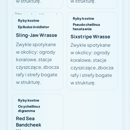
w strukturę.
w strukturę.
Ryby kostne
Ryby kostne
Pseudocheilinus
Epibulus insidiator
hexataenia
Sling-Jaw Wrasse
Sixstripe Wrasse
Zwykle spotykane
Zwykle spotykane
w okolicy: ogrody
w okolicy: ogrody
koralowe, stacje
koralowe, stacje
czyszczące, zbocza
czyszczące, zbocza
rafy i strefy bogate
rafy i strefy bogate
w strukturę.
w strukturę.
Ryby kostne
Oxycheilinus
digramma
Red Sea
Bandcheek