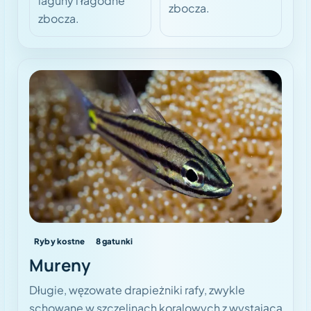
laguny i łagodne
zbocza.
zbocza.
Ryby kostne
8
gatunki
Mureny
Długie, węzowate drapieżniki rafy, zwykle
schowane w szczelinach koralowych z wystającą