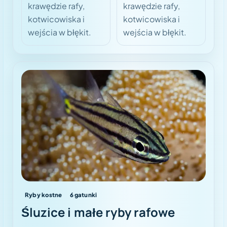
krawędzie rafy,
krawędzie rafy,
kotwicowiska i
kotwicowiska i
wejścia w błękit.
wejścia w błękit.
Ryby kostne
6
gatunki
Śluzice i małe ryby rafowe