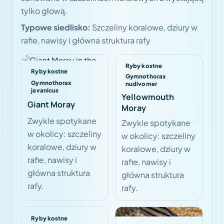
tylko głową.
Typowe siedlisko:
Szczeliny koralowe, dziury w
rafie, nawisy i główna struktura rafy
Ryby kostne
Ryby kostne
Gymnothorax
Gymnothorax
nudivomer
javanicus
Yellowmouth
Giant Moray
Moray
Zwykle spotykane
Zwykle spotykane
w okolicy: szczeliny
w okolicy: szczeliny
koralowe, dziury w
koralowe, dziury w
rafie, nawisy i
rafie, nawisy i
główna struktura
główna struktura
rafy.
rafy.
Ryby kostne