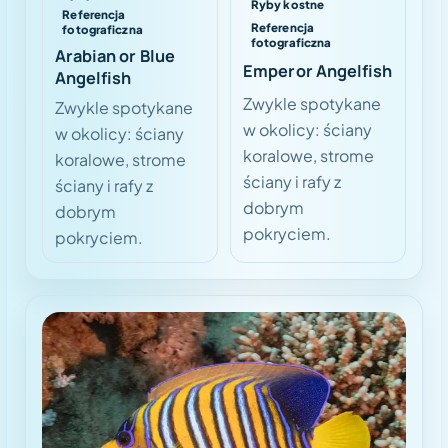
Ryby kostne
Referencja
Referencja
fotograficzna
fotograficzna
Arabian or Blue
Emperor Angelfish
Angelfish
Zwykle spotykane
Zwykle spotykane
w okolicy: ściany
w okolicy: ściany
koralowe, strome
koralowe, strome
ściany i rafy z
ściany i rafy z
dobrym
dobrym
pokryciem.
pokryciem.