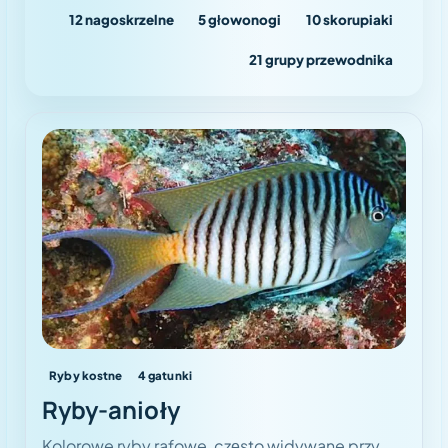
12
nagoskrzelne
5
głowonogi
10
skorupiaki
21
grupy przewodnika
Ryby kostne
4
gatunki
Ryby-anioły
Kolorowe ryby rafowe, często widywane przy