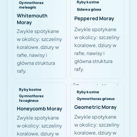
Ryby kostne
Gymnothorax
meleagris
Siderea grisea
Whitemouth
Peppered Moray
Moray
Zwykle spotykane
Zwykle spotykane
w okolicy: szczeliny
w okolicy: szczeliny
koralowe, dziury w
koralowe, dziury w
rafie, nawisy i
rafie, nawisy i
główna struktura
główna struktura
rafy.
rafy.
Ryby kostne
Ryby kostne
Gymnothorax
Gymnothorax griseus
favagineus
Geometric Moray
Honeycomb Moray
Zwykle spotykane
Zwykle spotykane
w okolicy: szczeliny
w okolicy: szczeliny
koralowe, dziury w
koralowe, dziury w