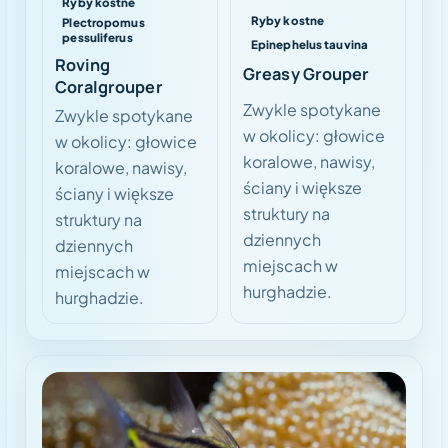
Ryby kostne
Ryby kostne
Plectropomus
pessuliferus
Epinephelus tauvina
Roving
Greasy Grouper
Coralgrouper
Zwykle spotykane
Zwykle spotykane
w okolicy: głowice
w okolicy: głowice
koralowe, nawisy,
koralowe, nawisy,
ściany i większe
ściany i większe
struktury na
struktury na
dziennych
dziennych
miejscach w
miejscach w
hurghadzie.
hurghadzie.